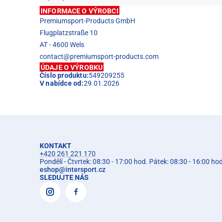
INFORMACE O VÝROBCI
Premiumsport-Products GmbH
Flugplatzstraße 10
AT - 4600 Wels
contact@premiumsport-products.com
ÚDAJE O VÝROBKU
Číslo produktu:
549209255
V nabídce od:
29.01.2026
KONTAKT
+420 261 221 170
Pondělí - Čtvrtek: 08:30 - 17:00 hod. Pátek: 08:30 - 16:00 ho
eshop
@
intersport.cz
SLEDUJTE NÁS