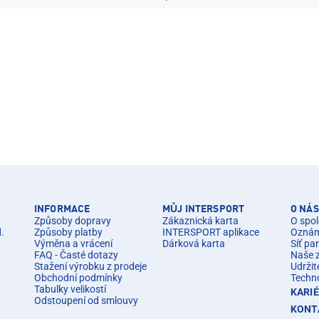
INFORMACE
MŮJ INTERSPORT
O NÁS
Způsoby dopravy
Zákaznická karta
O spol
d.
Způsoby platby
INTERSPORT aplikace
Oznáme
Výměna a vrácení
Dárková karta
Síť pa
FAQ - Časté dotazy
Naše 
Stažení výrobku z prodeje
Udržit
Obchodní podmínky
Techn
Tabulky velikostí
KARI
Odstoupení od smlouvy
KONT