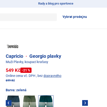
Rady a blog pro sportovce
Vybrat prodejnu
Capricio
·
Georgio plavky
Muži Plavky, koupací kraťasy
549 Kč
-21 %
Online cena vč. DPH
, bez
dopravného
699 Kč
Barva:
zelená