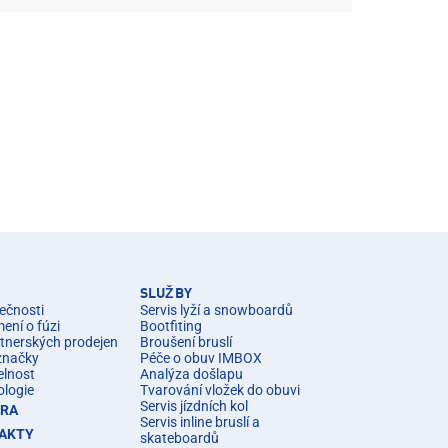
SLUŽBY
ečnosti
Servis lyží a snowboardů
ní o fúzi
Bootfiting
rtnerských prodejen
Broušení bruslí
značky
Péče o obuv IMBOX
elnost
Analýza došlapu
ologie
Tvarování vložek do obuvi
Servis jízdních kol
ÉRA
Servis inline bruslí a
AKTY
skateboardů