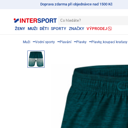
Doprava zdarma při objednávce nad 1500 Kč
Co hledáte?
ŽENY
MUŽI
DĚTI
SPORTY
ZNAČKY
VÝPRODEJ
Muži
Vodní sporty
Plavání
Plavky
Plavky, koupací kraťasy