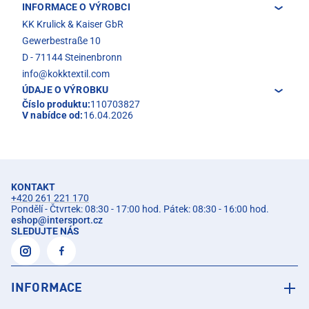
INFORMACE O VÝROBCI
KK Krulick & Kaiser GbR
Gewerbestraße 10
D - 71144 Steinenbronn
info@kokktextil.com
ÚDAJE O VÝROBKU
Číslo produktu:
110703827
V nabídce od:
16.04.2026
KONTAKT
+420 261 221 170
Pondělí - Čtvrtek: 08:30 - 17:00 hod. Pátek: 08:30 - 16:00 hod.
eshop
@
intersport.cz
SLEDUJTE NÁS
INFORMACE