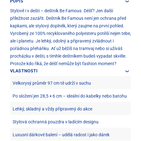
POPIS
Stylově i v dešti – deštník Be Famous. Déšť? Jen další
příležitost zazářit. Deštník Be Famous není jen ochrana před
kapkami, ale stylový doplněk, který zaujme na první pohled.
Vyrobený ze 100% recyklovaného polyesteru potěší nejen tebe,
ale i planetu. Je lehký, odolný a připravený zvládnout i
pořádnou přeháňku. Ať už běžíš na tramvaj nebo si užíváš
procházku v dešti, s tímhle deštníkem budeš vypadat skvěle.
Protože kdo říká, že déšť nemůže být fashion moment?
VLASTNOSTI
Velkorysý průměr 97 cm tě udrží v suchu
Po složení jen 28,5 × 6 cm – ideální do kabelky nebo batohu
Lehký, skladný a vždy připravený do akce
Stylová ochranná pouzdra v ladícím designu
Luxusní dárkové balení – udělá radost i jako dárek