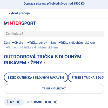
Doprava zdarma při objednávce nad 1500 Kč
Vybrat prodejnu
Co hledáte?
Ženy
Oblečení
Trička, bundy, mikiny
Trička s dlouhým rukávem
Outdoorová trička s dlouhým rukávem
OUTDOOROVÁ TRIČKA S DLOUHÝM
RUKÁVEM • ŽENY
3
BĚŽECKÁ TRIČKA S DLOUHÝM RUKÁVEM
FITNESS TRIČKA S DLOU
TŘÍDIT A FILTROVAT
ODSTRANIT FILTR
ŽENY