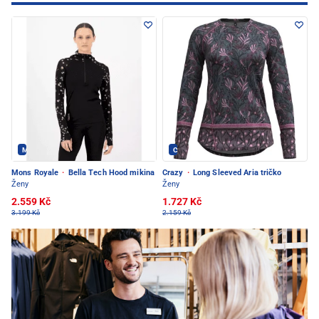
Mons Royale - PEC POD SNĚŽKOU
Crazy - PEC POD SNĚŽKOU
Mons Royale
·
Bella Tech Hood mikina
Crazy
·
Long Sleeved Aria tričko
Ženy
Ženy
2.559 Kč
1.727 Kč
3.199 Kč
2.159 Kč