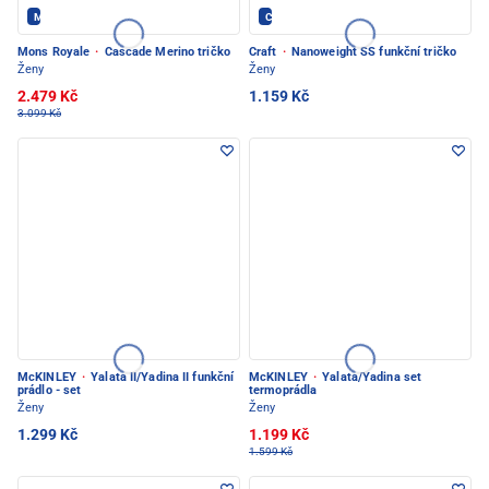
Mons Royale - PEC POD SNĚŽKOU
CRAFT - PEC POD SNĚŽKOU
Mons Royale
·
Cascade Merino tričko
Craft
·
Nanoweight SS funkční tričko
Ženy
Ženy
2.479 Kč
1.159 Kč
3.099 Kč
McKINLEY
·
Yalata II/Yadina II funkční
McKINLEY
·
Yalata/Yadina set
prádlo - set
termoprádla
Ženy
Ženy
1.299 Kč
1.199 Kč
1.599 Kč