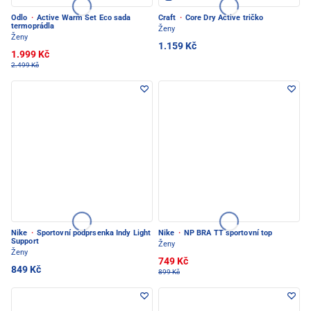
Odlo
·
Active Warm Set Eco sada
Craft
·
Core Dry Active tričko
termoprádla
Ženy
Ženy
1.159 Kč
1.999 Kč
2.499 Kč
Nike
·
Sportovní podprsenka Indy Light
Nike
·
NP BRA TT sportovní top
Support
Ženy
Ženy
749 Kč
849 Kč
899 Kč