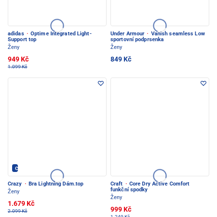
adidas
·
Optime Integrated Light-
Under Armour
·
Vanish seamless Low
Support top
sportovní podprsenka
Ženy
Ženy
949 Kč
849 Kč
1.099 Kč
Crazy - PEC POD SNĚŽKOU
Crazy
·
Bra Lightning Dám.top
Craft
·
Core Dry Active Comfort
funkční spodky
Ženy
Ženy
1.679 Kč
999 Kč
2.099 Kč
1.249 Kč