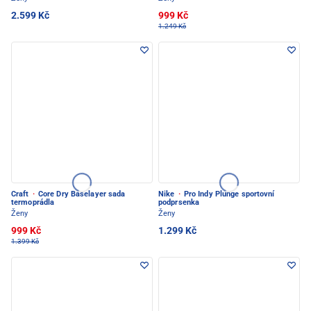
2.599 Kč
999 Kč
1.249 Kč
Craft
·
Core Dry Baselayer sada
Nike
·
Pro Indy Plunge sportovní
termoprádla
podprsenka
Ženy
Ženy
999 Kč
1.299 Kč
1.399 Kč