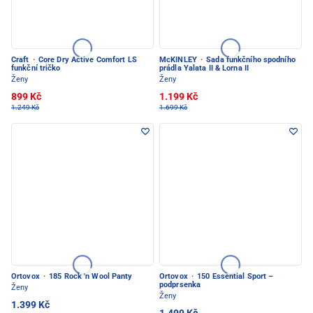
Craft
·
Core Dry Active Comfort LS
McKINLEY
·
Sada funkčního spodního
funkční tričko
prádla Yalata II & Lorna II
Ženy
Ženy
899 Kč
1.199 Kč
1.249 Kč
1.699 Kč
Ortovox
·
185 Rock 'n Wool Panty
Ortovox
·
150 Essential Sport –
podprsenka
Ženy
Ženy
1.399 Kč