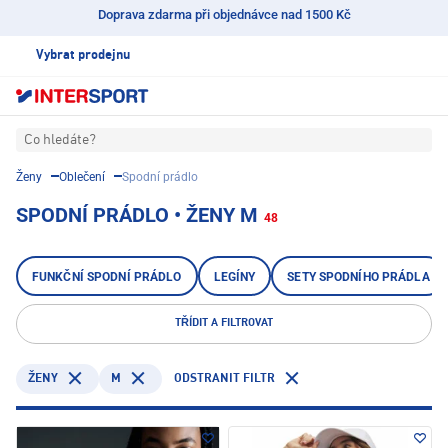
Doprava zdarma při objednávce nad 1500 Kč
Vybrat prodejnu
Co hledáte?
Ženy
Oblečení
Spodní prádlo
SPODNÍ PRÁDLO • ŽENY M
48
FUNKČNÍ SPODNÍ PRÁDLO
LEGÍNY
SETY SPODNÍHO PRÁDLA
TŘÍDIT A FILTROVAT
M
ODSTRANIT FILTR
ŽENY