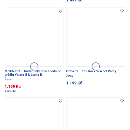
1.499 Kč
McKINLEY
·
Sada funkčního spodního
Ortovox
·
185 Rock 'n Wool Panty
prádla Yalata II & Lorna II
Ženy
Ženy
1.199 Kč
1.199 Kč
1.699 Kč