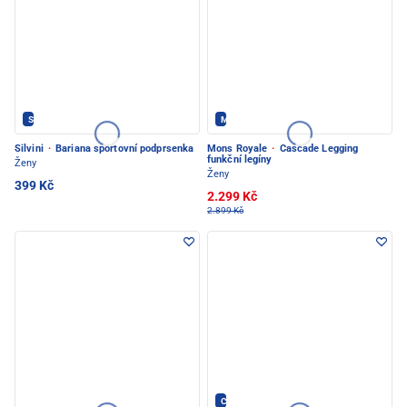
Silvini - PEC POD SNĚŽKOU
Mons Royale - PEC POD SNĚŽKOU
Silvini
·
Bariana sportovní podprsenka
Mons Royale
·
Cascade Legging
funkční legíny
Ženy
Ženy
399 Kč
2.299 Kč
2.899 Kč
CRAFT - PEC POD SNĚŽKOU