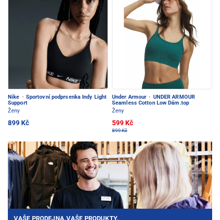
Nike
·
Sportovní podprsenka Indy Light
Under Armour
·
UNDER ARMOUR
Support
Seamless Cotton Low Dám.top
Ženy
Ženy
899 Kč
599 Kč
899 Kč
VAŠE PRODEJNA.VAŠE PRODUKTY.