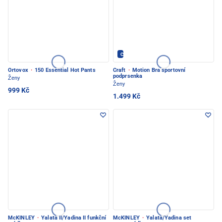
CRAFT - PEC POD SNĚŽKOU
Ortovox
·
150 Essential Hot Pants
Craft
·
Motion Bra sportovní
podprsenka
Ženy
Ženy
999 Kč
1.499 Kč
McKINLEY
·
Yalata II/Yadina II funkční
McKINLEY
·
Yalata/Yadina set