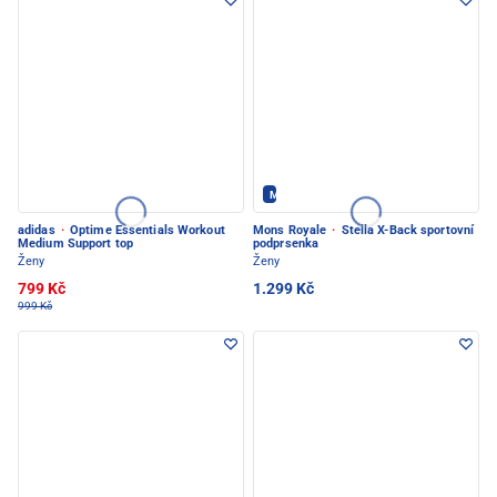
Mons Royale - PEC POD SNĚŽKOU
adidas
·
Optime Essentials Workout
Mons Royale
·
Stella X-Back sportovní
Medium Support top
podprsenka
Ženy
Ženy
799 Kč
1.299 Kč
999 Kč