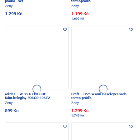
prádlo - set
termoprádla
Ženy
Ženy
1.299 Kč
1.199 Kč
1.699 Kč
adidas
·
W 3S SJ BK SHO
Craft
·
Core Warm Baseleyer sada
Dám.kr.legíny 90%CO 10%EA
termo prádla
Ženy
Ženy
599 Kč
1.299 Kč
1.749 Kč