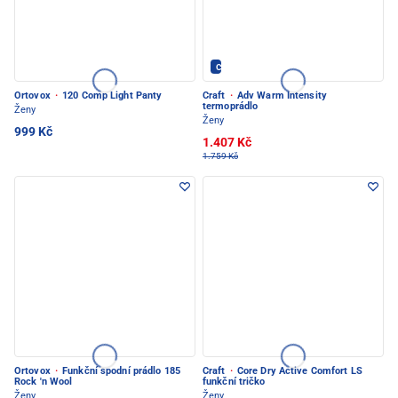
CRAFT - PEC POD SNĚŽKOU
Ortovox
·
120 Comp Light Panty
Craft
·
Adv Warm Intensity
termoprádlo
Ženy
Ženy
999 Kč
1.407 Kč
1.759 Kč
Ortovox
·
Funkční spodní prádlo 185
Craft
·
Core Dry Active Comfort LS
Rock 'n Wool
funkční tričko
Ženy
Ženy