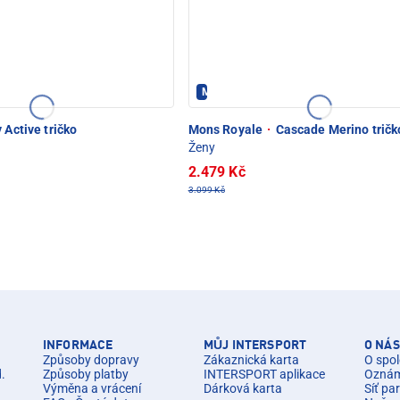
POD SNĚŽKOU
Mons Royale - PEC POD SNĚŽKOU
 Active tričko
Mons Royale
·
Cascade Merino tričk
Ženy
2.479 Kč
3.099 Kč
INFORMACE
MŮJ INTERSPORT
O NÁS
Způsoby dopravy
Zákaznická karta
O spol
d.
Způsoby platby
INTERSPORT aplikace
Oznáme
Výměna a vrácení
Dárková karta
Síť pa