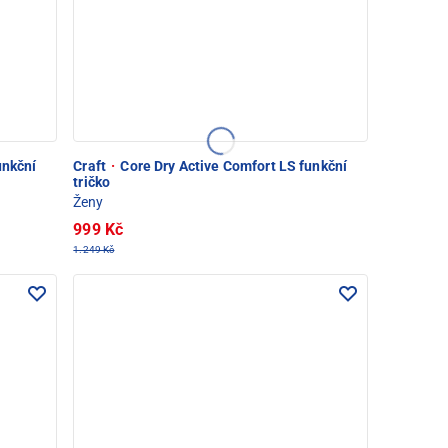
unkční
Craft
·
Core Dry Active Comfort LS funkční
tričko
Ženy
999 Kč
1.249 Kč