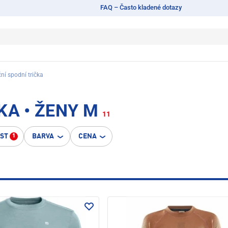
FAQ – Často kladené dotazy
ní spodní trička
KA • ŽENY M
11
OST
BARVA
CENA
1