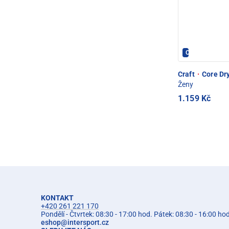
CRAFT - PEC 
Craft
·
Core Dry
Ženy
1.159 Kč
KONTAKT
+420 261 221 170
Pondělí - Čtvrtek: 08:30 - 17:00 hod. Pátek: 08:30 - 16:00 ho
eshop
@
intersport.cz