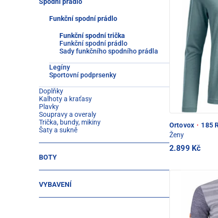
Spodní prádlo
Funkční spodní prádlo
Funkční spodní trička
Funkční spodní prádlo
Sady funkčního spodního prádla
Legíny
Sportovní podprsenky
Doplňky
Kalhoty a kraťasy
Plavky
Soupravy a overaly
Trička, bundy, mikiny
Ortovox
·
185 R
Šaty a sukně
Ženy
2.899 Kč
BOTY
VYBAVENÍ