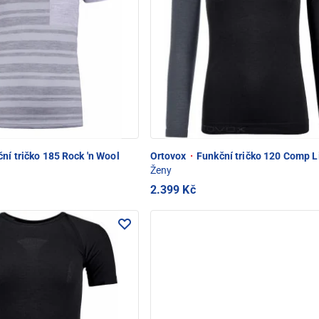
ní tričko 185 Rock 'n Wool
Ortovox
·
Funkční tričko 120 Comp L
Ženy
2.399 Kč