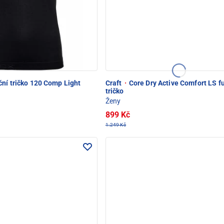
ní tričko 120 Comp Light
Craft
·
Core Dry Active Comfort LS f
tričko
Ženy
899 Kč
1.249 Kč