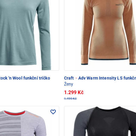
ock 'n Wool funkční tričko
Craft
·
Adv Warm Intensity LS funkčn
Ženy
1.299 Kč
1.499 Kč