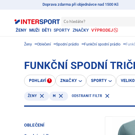
Doprava zdarma při objednávce nad 1500 Kč
Co hledáte?
ŽENY
MUŽI
DĚTI
SPORTY
ZNAČKY
VÝPRODEJ
Ženy
Oblečení
Spodní prádlo
Funkční spodní prádlo
Funkč
FUNKČNÍ SPODNÍ TRIČ
POHLAVÍ
ZNAČKY
SPORTY
VELIK
1
M
ODSTRANIT FILTR
ŽENY
OBLEČENÍ