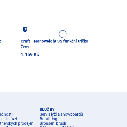
CRAFT - PEC POD SNĚŽKOU
o
Craft
·
Nanoweight SS funkční tričko
Ženy
1.159 Kč
SLUŽBY
ečnosti
Servis lyží a snowboardů
ní o fúzi
Bootfiting
rtnerských prodejen
Broušení bruslí