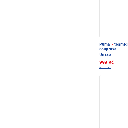
Puma
·
teamRIS
souprava
Unisex
999 Kč
1.499 Kč