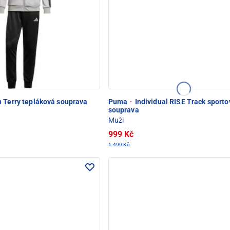
 Terry tepláková souprava
Puma
·
Individual RISE Track sporto
souprava
Muži
999 Kč
1.499 Kč