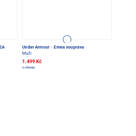
EA
Under Armour
·
Emea souprava
Muži
1.499 Kč
1.799 Kč