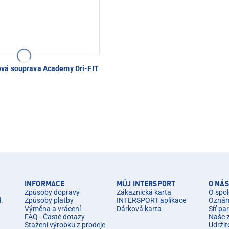
vá souprava Academy Dri-FIT
INFORMACE
MŮJ INTERSPORT
O NÁS
Způsoby dopravy
Zákaznická karta
O spol
d.
Způsoby platby
INTERSPORT aplikace
Oznáme
Výměna a vrácení
Dárková karta
Síť pa
FAQ - Časté dotazy
Naše 
Stažení výrobku z prodeje
Udržit