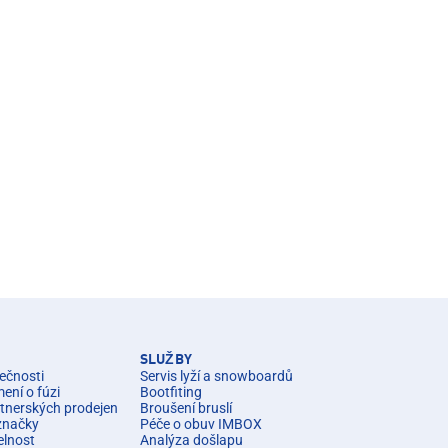
SLUŽBY
ečnosti
Servis lyží a snowboardů
ní o fúzi
Bootfiting
rtnerských prodejen
Broušení bruslí
značky
Péče o obuv IMBOX
elnost
Analýza došlapu