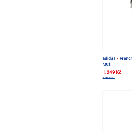
adidas
·
French
Muži
1.249 Kč
1.799 Kč