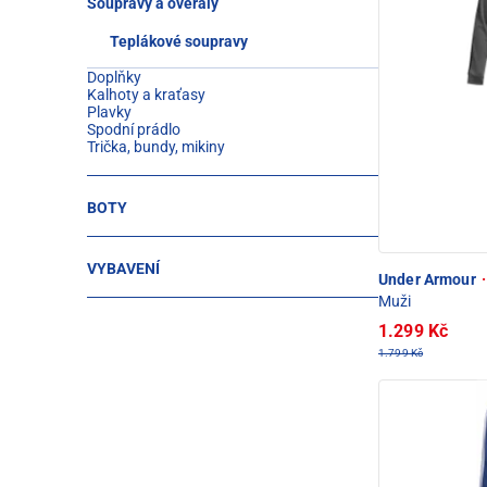
Soupravy a overaly
Teplákové soupravy
Doplňky
Kalhoty a kraťasy
Plavky
Spodní prádlo
Trička, bundy, mikiny
BOTY
VYBAVENÍ
Under Armour
·
Muži
1.299 Kč
1.799 Kč