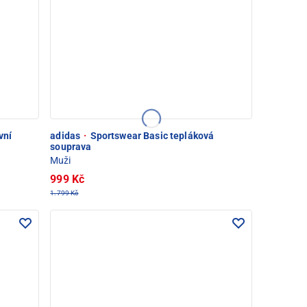
vní
adidas
·
Sportswear Basic tepláková
souprava
Muži
999 Kč
1.799 Kč