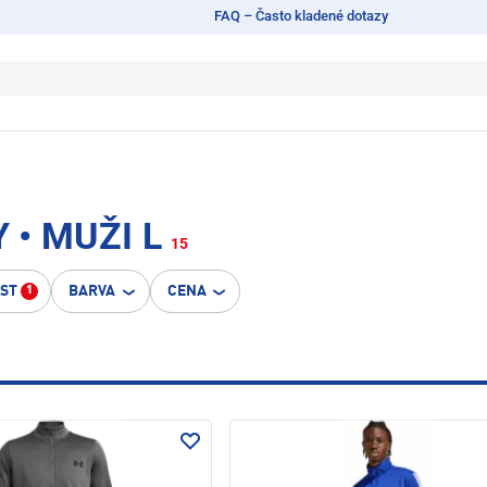
FAQ – Často kladené dotazy
• MUŽI L
15
OST
BARVA
CENA
1