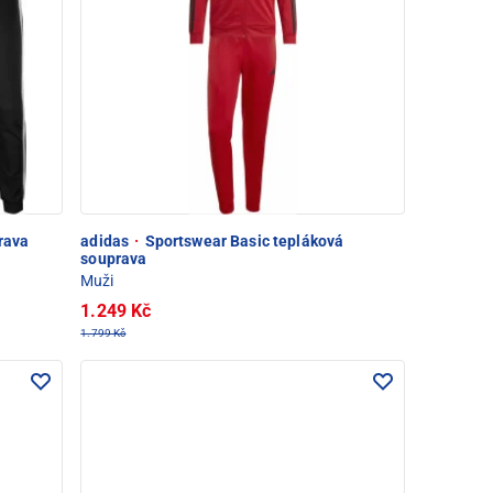
rava
adidas
·
Sportswear Basic tepláková
souprava
Muži
1.249 Kč
1.799 Kč