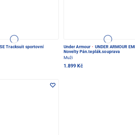
E Tracksuit sportovní
Under Armour
·
UNDER ARMOUR EM
Novelty Pán.teplák.souprava
Muži
1.899 Kč