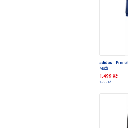
adidas
·
French
Muži
1.499 Kč
1.799 Kč