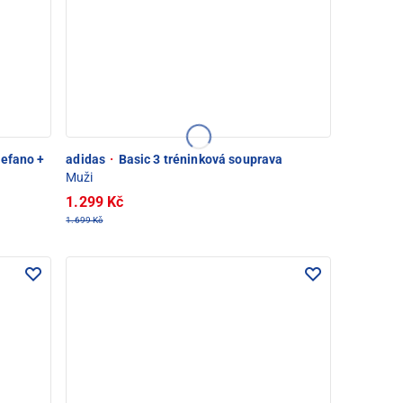
efano +
adidas
·
Basic 3 tréninková souprava
Muži
1.299 Kč
1.699 Kč