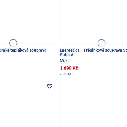
Drake tepláková souprava
Energetics
·
Tréninková souprava St
Strim V
Muži
1.699 Kč
2.199 Kč