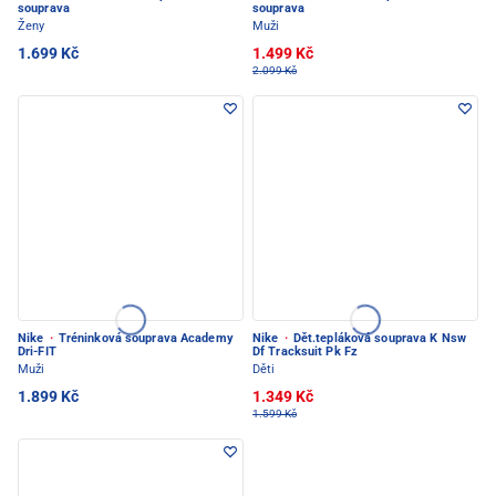
souprava
souprava
Ženy
Muži
1.699 Kč
1.499 Kč
2.099 Kč
Nike
·
Tréninková souprava Academy
Nike
·
Dět.tepláková souprava K Nsw
Dri-FIT
Df Tracksuit Pk Fz
Muži
Děti
1.899 Kč
1.349 Kč
1.599 Kč