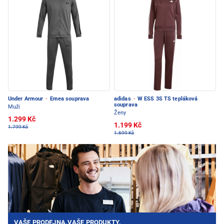
Under Armour
·
Emea souprava
adidas
·
W ESS 3S TS tepláková
souprava
Muži
Ženy
1.299 Kč
1.199 Kč
1.799 Kč
1.699 Kč
VAŠE PRODEJNA.VAŠE PRODUKTY.