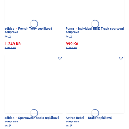
adidas
·
French Terry tepláková
Puma
·
Individual RISE Track sportovní
souprava
souprava
Muži
Muži
1.249 Kč
999 Kč
1.799 Kč
1.499 Kč
adidas
·
Sportswear Basic tepláková
Active Rebel
·
Drake tepláková
souprava
souprava
Muži
Muži