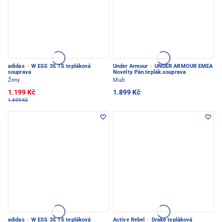
adidas
·
W ESS 3S TS tepláková
Under Armour
·
UNDER ARMOUR EMEA
souprava
Novelty Pán.teplák.souprava
Ženy
Muži
1.199 Kč
1.899 Kč
1.699 Kč
adidas
·
W ESS 3S TS tepláková
Active Rebel
·
Drake tepláková