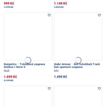
999 Kč
1.149 Kč
1.799 Kč
1.699 Kč
Energetics
·
Tréninková souprava
Under Armour
·
Knit Colorblock Track
Stefano + Strim V
Suit sportovní souprava
Muži
Děti
1.699 Kč
1.499 Kč
2.199 Kč