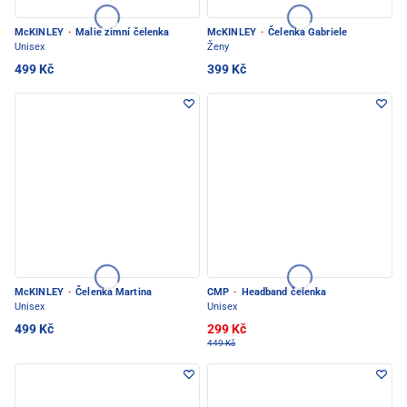
McKINLEY
·
Malie zimní čelenka
McKINLEY
·
Čelenka Gabriele
Unisex
Ženy
499 Kč
399 Kč
McKINLEY
·
Čelenka Martina
CMP
·
Headband čelenka
Unisex
Unisex
499 Kč
299 Kč
449 Kč