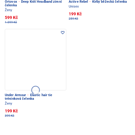
Ortovox
·
Deep Knit Headband zimní
Active Rebel
·
Kirby běžecká čelenka
čelenka
Unisex
Ženy
199 Kč
599 Kč
259 Kč
1.099 Kč
Under Armour
·
Elastic hair tie
tréninková čelenka
Ženy
199 Kč
399 Kč