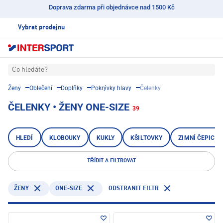
Doprava zdarma při objednávce nad 1500 Kč
Vybrat prodejnu
Co hledáte?
Ženy
Oblečení
Doplňky
Pokrývky hlavy
Čelenky
ČELENKY • ŽENY ONE-SIZE
39
HLEDÍ
KLOBOUKY
KUKLY
KŠILTOVKY
ZIMNÍ ČEPICE 
TŘÍDIT A FILTROVAT
ONE-SIZE
ODSTRANIT FILTR
ŽENY