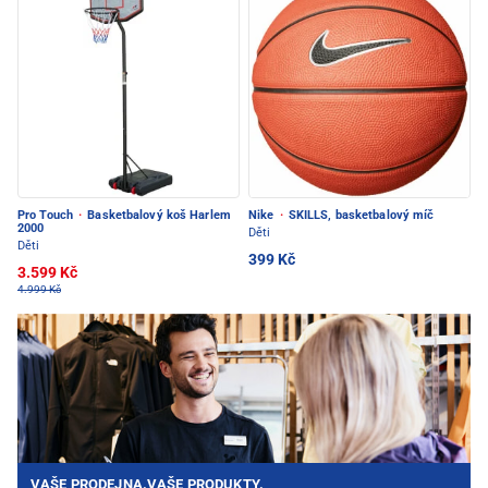
Pro Touch
·
Basketbalový koš Harlem
Nike
·
SKILLS, basketbalový míč
2000
Děti
Děti
399 Kč
3.599 Kč
4.999 Kč
VAŠE PRODEJNA.VAŠE PRODUKTY.