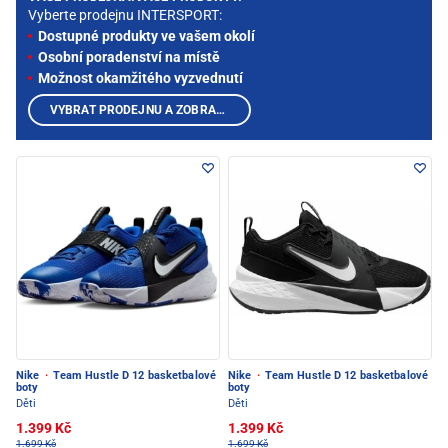
Vyberte prodejnu INTERSPORT:
Dostupné produkty ve vašem okolí
Osobní poradenství na místě
Možnost okamžitého vyzvednutí
VYBRAT PRODEJNU A ZOBRAZIT PRODUKTY
Nike
·
Team Hustle D 12 basketbalové
Nike
·
Team Hustle D 12 basketbalové
boty
boty
Děti
Děti
1.399 Kč
1.399 Kč
1.699 Kč
1.699 Kč