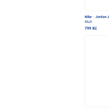
Nike
·
Jordan 
Muži
799 Kč