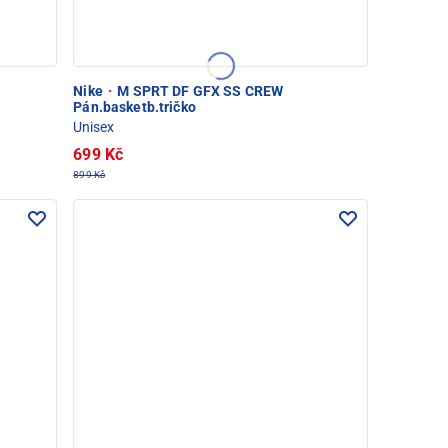
w
Nike
·
M SPRT DF GFX SS CREW
Pán.basketb.tričko
Unisex
699 Kč
899 Kč