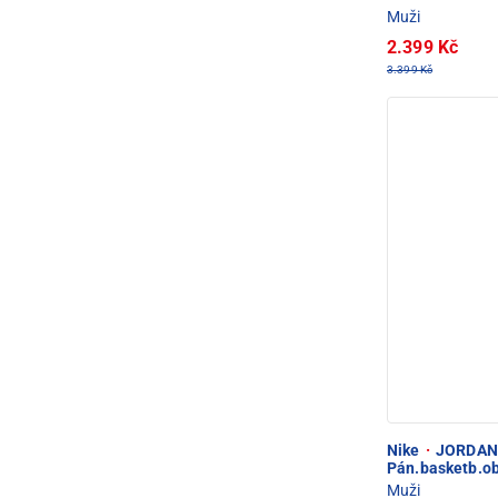
Muži
2.399 Kč
3.399 Kč
Nike
·
JORDAN 
Pán.basketb.o
Muži