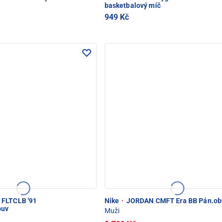
basketbalový míč
949 Kč
FLTCLB '91
Nike
·
JORDAN CMFT Era BB Pán.ob
buv
Muži