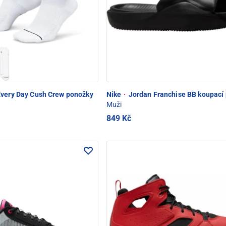
very Day Cush Crew ponožky
Nike
·
Jordan Franchise BB koupací 
Muži
849 Kč