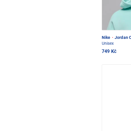
Nike
·
Jordan C
Unisex
749 Kč