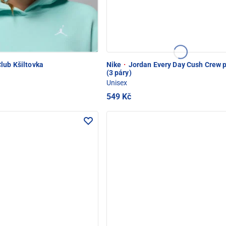
lub Kšiltovka
Nike
·
Jordan Every Day Cush Crew 
(3 páry)
Unisex
549 Kč