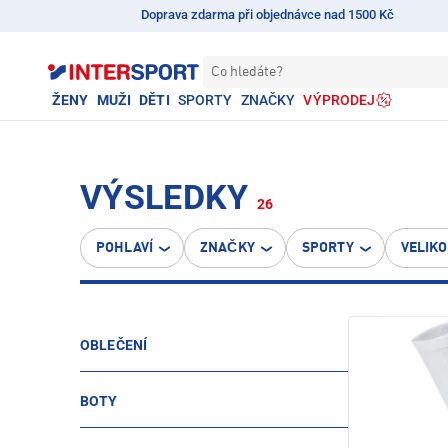
Doprava zdarma při objednávce nad 1500 Kč
Co hledáte?
ŽENY
MUŽI
DĚTI
SPORTY
ZNAČKY
VÝPRODEJ
VÝSLEDKY
26
POHLAVÍ
ZNAČKY
SPORTY
VELIK
OBLEČENÍ
BOTY