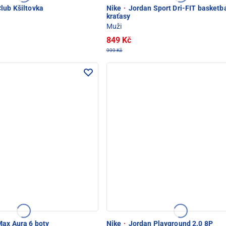
lub Kšiltovka
Nike
·
Jordan Sport Dri-FIT basketb
kraťasy
Muži
849 Kč
999 Kč
ax Aura 6 boty
Nike
·
Jordan Playground 2.0 8P