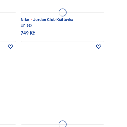
w
Nike
·
Jordan Club Kšiltovka
Unisex
749 Kč