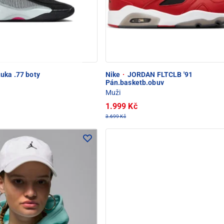
uka .77 boty
Nike
·
JORDAN FLTCLB '91
Pán.basketb.obuv
Muži
1.999 Kč
3.699 Kč