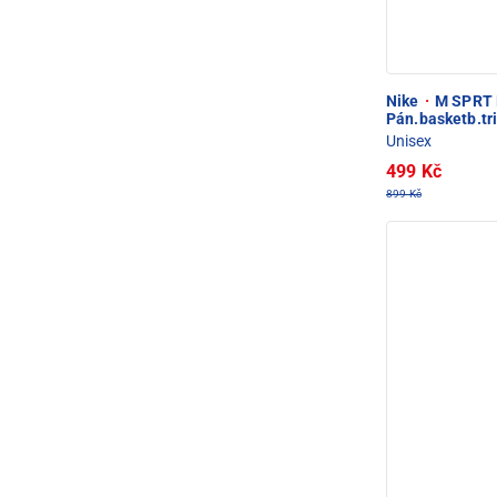
Nike
·
M SPRT 
Pán.basketb.tr
Unisex
499 Kč
899 Kč