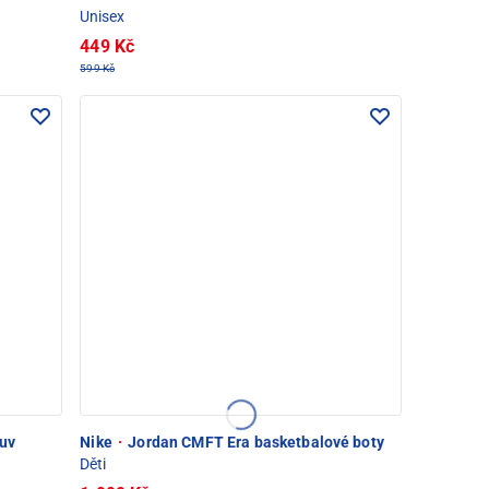
Unisex
449 Kč
599 Kč
uv
Nike
·
Jordan CMFT Era basketbalové boty
Děti